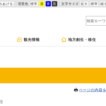
みあげる
背景色
標準
黄
青
黒
文字サイズ
拡大
標準
縮
観光情報
地方創生・移住
ページの内容
0日