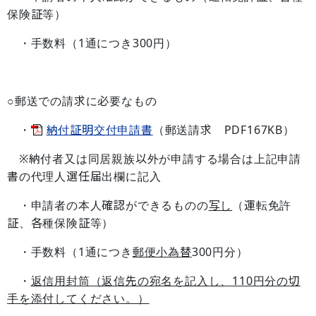
保険証等）
・手数料（1通につき300円）
○郵送での請求に必要なもの
・
納付証明交付申請書
（郵送請求 PDF167KB）
※納付者又は同居親族以外が申請する場合は上記申請
書の代理人選任届出欄に記入
・申請者の本人確認ができるものの
写し
（運転免許
証、各種保険証等）
・手数料（1通につき
郵便小為替
300円分）
・
返信用封筒（返信先の宛名を記入し、110円分の切
手を添付してください。）