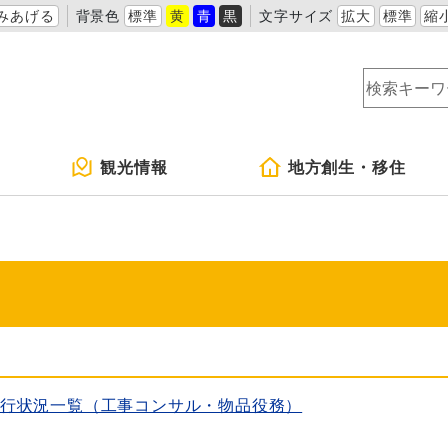
みあげる
背景色
標準
黄
青
黒
文字サイズ
拡大
標準
縮
観光情報
地方創生・移住
執行状況一覧（工事コンサル・物品役務）