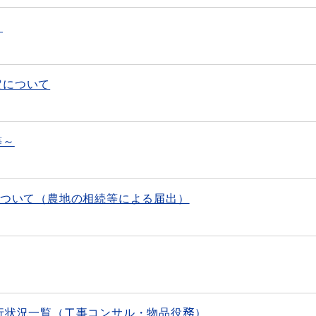
～
定について
等～
について（農地の相続等による届出）
行状況一覧（工事コンサル・物品役務）