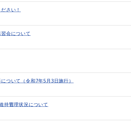
ください！
講習会について
について（令和7年5月3日施行）
維持管理状況について