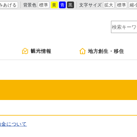
みあげる
背景色
標準
黄
青
黒
文字サイズ
拡大
標準
縮
観光情報
地方創生・移住
助金について