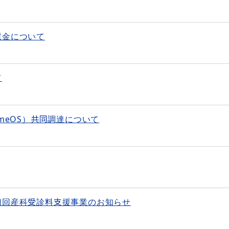
慰金について
て
meOS）共同調達について
初回産科受診料支援事業のお知らせ