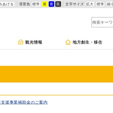
みあげる
背景色
標準
黄
青
黒
文字サイズ
拡大
標準
縮
観光情報
地方創生・移住
等支援事業補助金のご案内