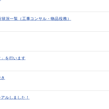
行状況一覧（工事コンサル・物品役務）
射」を行います
続き
ーアルしました！