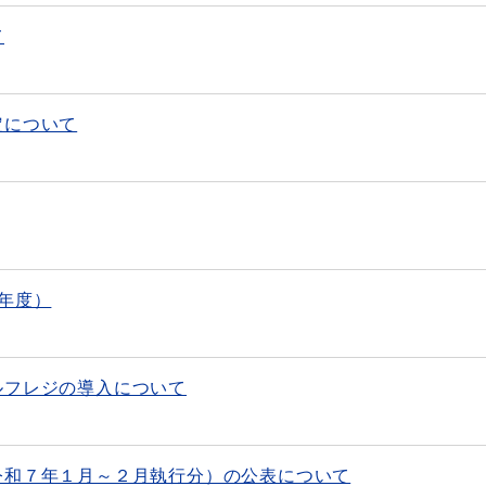
て
定について
年度）
ルフレジの導入について
令和７年１月～２月執行分）の公表について